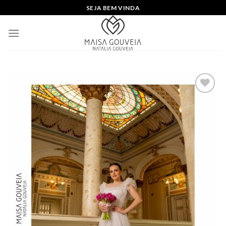
Skip
SEJA BEM VINDA
to
content
Add to
wishlist