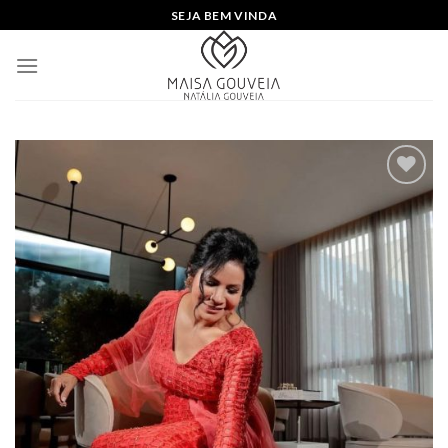
Skip
SEJA BEM VINDA
to
content
Add to
wishlist