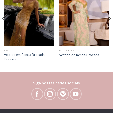
wishlist
wishlist
FESTA
MADRINHA
Vestido em Renda Brocada
Vestido de Renda Brocada
Dourado
Siga nossas redes sociais
Bem vinda!
Como podemos te ajudar?