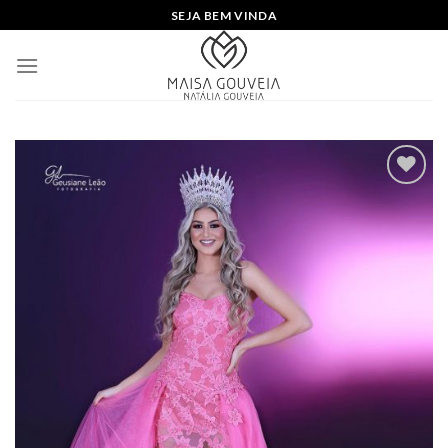
Skip
SEJA BEM VINDA
to
content
Add to
wishlist