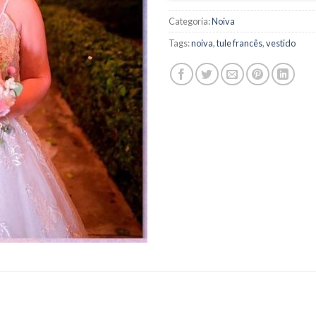
Categoria:
Noiva
Tags:
noiva
,
tule francês
,
vestido