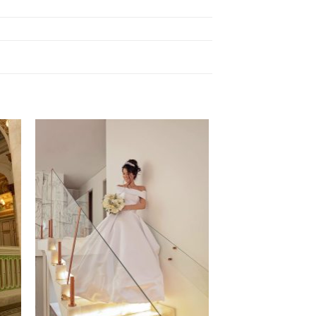
 to
Add to
ist
wishlist