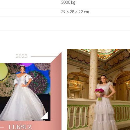
3000 kg
39 × 28 × 22 cm
Add to
Add
wishlist
wishl