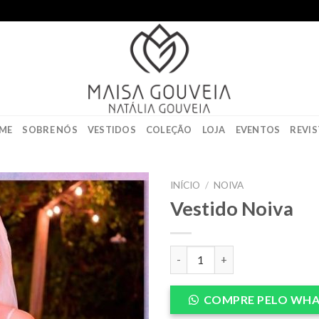
ME
SOBRE NÓS
VESTIDOS
COLEÇÃO
LOJA
EVENTOS
REVIS
INÍCIO
/
NOIVA
Vestido Noiva
Add to
wishlist
Vestido Noiva quantidade
COMPRE PELO WHA