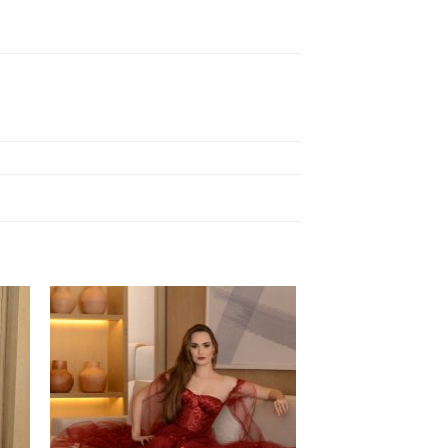
 to
Add to
ist
wishlist