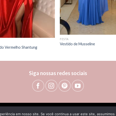
FESTA
Vestido de Musseline
ido Vermelho Shantung
Siga nossas redes sociais
8.971/0001-80 © Todos os direitos reservados |
Powered: IMX Virtua
periência em nosso site. Se você continua a usar este site, assumimos 