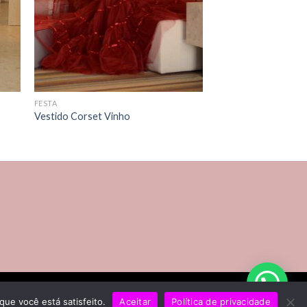
FESTA
Vestido Corset Vinho
Bem vinda!
Como podemos te ajudar?
l
que você está satisfeito.
Aceitar
Política de privacidade