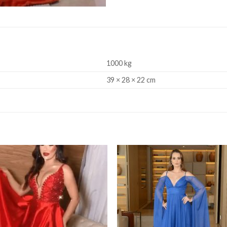
1000 kg
39 × 28 × 22 cm
Add to
Add
wishlist
wishl