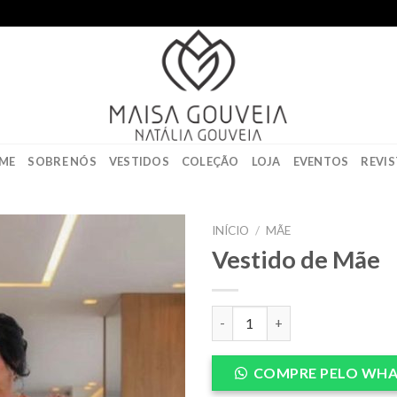
ME
SOBRE NÓS
VESTIDOS
COLEÇÃO
LOJA
EVENTOS
REVIS
INÍCIO
/
MÃE
Vestido de Mãe
Add to
wishlist
Vestido de Mãe quantidade
COMPRE PELO WHA