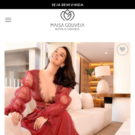
Skip
SEJA BEM VINDA
to
content
Add to
wishlist