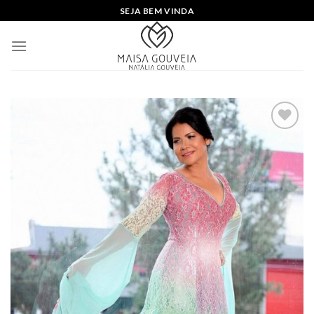
Skip
SEJA BEM VINDA
to
content
Add to
wishlist