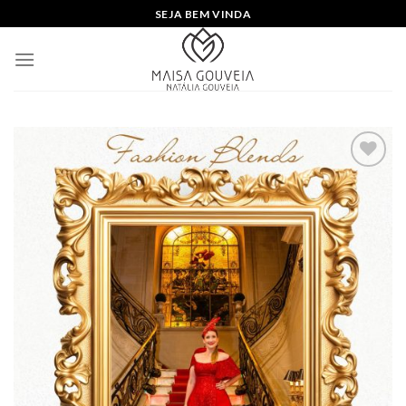
Skip
SEJA BEM VINDA
to
content
Add to
wishlist