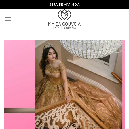
Skip
SEJA BEM VINDA
to
content
Add to
wishlist