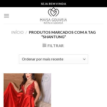
Skip
SEJA BEM VINDA
to
content
INÍCIO
/
PRODUTOS MARCADOS COM A TAG
“SHANTUNG”
FILTRAR
Add to
wishlist