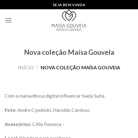
Skip
SEJA BEM VINDA
to
content
Nova coleção Maísa Gouveia
INÍCIO
/
NOVA COLEÇÃO MAÍSA GOUVEIA
Com a maravilhosa digital influencer Suely Suita
Foto:
Andre Cywinski, Haroldo Cardoso
Acessórios:
Célia Fonseca –
Local:
Kingdom park residence