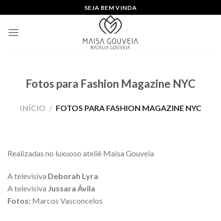
Skip
SEJA BEM VINDA
to
content
Fotos para Fashion Magazine NYC
INÍCIO
/
FOTOS PARA FASHION MAGAZINE NYC
Realizadas no luxuoso ateliê Maísa Gouveia
A televisiva
Deborah Lyra
A televisiva
Jussara Ávila
Fotos:
Marcos Vasconcelos